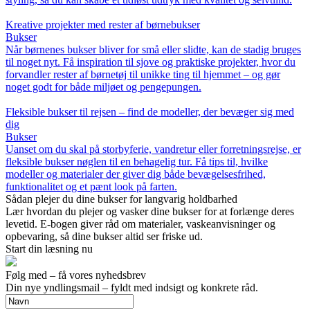
Kreative projekter med rester af børnebukser
Bukser
Når børnenes bukser bliver for små eller slidte, kan de stadig bruges
til noget nyt. Få inspiration til sjove og praktiske projekter, hvor du
forvandler rester af børnetøj til unikke ting til hjemmet – og gør
noget godt for både miljøet og pengepungen.
Fleksible bukser til rejsen – find de modeller, der bevæger sig med
dig
Bukser
Uanset om du skal på storbyferie, vandretur eller forretningsrejse, er
fleksible bukser nøglen til en behagelig tur. Få tips til, hvilke
modeller og materialer der giver dig både bevægelsesfrihed,
funktionalitet og et pænt look på farten.
Sådan plejer du dine bukser for langvarig holdbarhed
Lær hvordan du plejer og vasker dine bukser for at forlænge deres
levetid. E-bogen giver råd om materialer, vaskeanvisninger og
opbevaring, så dine bukser altid ser friske ud.
Start din læsning nu
Følg med – få vores nyhedsbrev
Din nye yndlingsmail – fyldt med indsigt og konkrete råd.