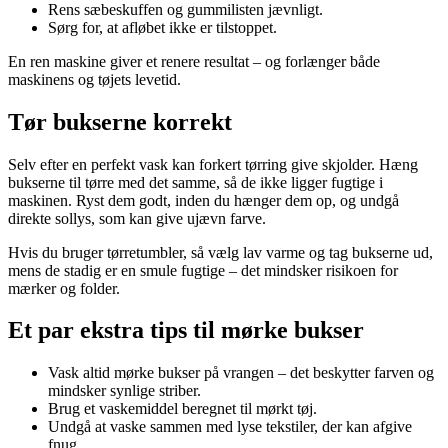
Rens sæbeskuffen og gummilisten jævnligt.
Sørg for, at afløbet ikke er tilstoppet.
En ren maskine giver et renere resultat – og forlænger både
maskinens og tøjets levetid.
Tør bukserne korrekt
Selv efter en perfekt vask kan forkert tørring give skjolder. Hæng
bukserne til tørre med det samme, så de ikke ligger fugtige i
maskinen. Ryst dem godt, inden du hænger dem op, og undgå
direkte sollys, som kan give ujævn farve.
Hvis du bruger tørretumbler, så vælg lav varme og tag bukserne ud,
mens de stadig er en smule fugtige – det mindsker risikoen for
mærker og folder.
Et par ekstra tips til mørke bukser
Vask altid mørke bukser på vrangen – det beskytter farven og
mindsker synlige striber.
Brug et vaskemiddel beregnet til mørkt tøj.
Undgå at vaske sammen med lyse tekstiler, der kan afgive
fnug.