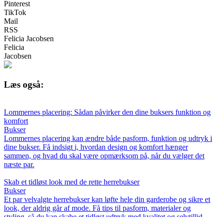
Pinterest
TikTok
Mail
RSS
Felicia Jacobsen
Felicia
Jacobsen
Læs også:
Lommernes placering: Sådan påvirker den dine buksers funktion og
komfort
Bukser
Lommernes placering kan ændre både pasform, funktion og udtryk i
dine bukser. Få indsigt i, hvordan design og komfort hænger
sammen, og hvad du skal være opmærksom på, når du vælger det
næste par.
Skab et tidløst look med de rette herrebukser
Bukser
Et par velvalgte herrebukser kan løfte hele din garderobe og sikre et
look, der aldrig går af mode. Få tips til pasform, materialer og
styling, så du kan skabe et tidløst udtryk med kvalitet og selvtillid.