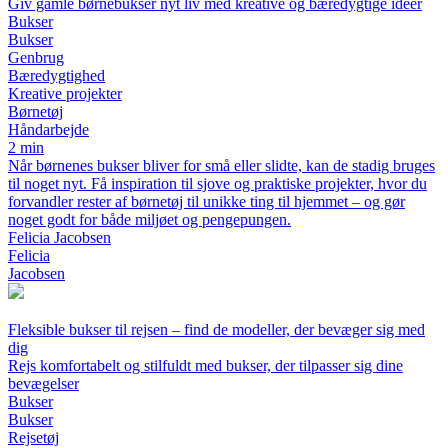
Giv gamle børnebukser nyt liv med kreative og bæredygtige idéer
Bukser
Bukser
Genbrug
Bæredygtighed
Kreative projekter
Børnetøj
Håndarbejde
2 min
Når børnenes bukser bliver for små eller slidte, kan de stadig bruges
til noget nyt. Få inspiration til sjove og praktiske projekter, hvor du
forvandler rester af børnetøj til unikke ting til hjemmet – og gør
noget godt for både miljøet og pengepungen.
Felicia Jacobsen
Felicia
Jacobsen
Fleksible bukser til rejsen – find de modeller, der bevæger sig med
dig
Rejs komfortabelt og stilfuldt med bukser, der tilpasser sig dine
bevægelser
Bukser
Bukser
Rejsetøj