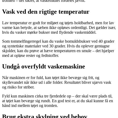
tromlen – det sikrer, at vaskemidlet fordeles jævnt.
Vask ved den rigtige temperatur
Lav temperatur er godt for miljøet og tøjets holdbarhed, men for lav
varme kan betyde, at sæben ikke opløses ordentligt. Det gælder især,
hvis du vasker mørke bukser med flydende vaskemiddel.
Som tommelfingerregel kan du vaske bomuldsbukser ved 40 grader
og syntetiske materialer ved 30 grader. Hvis du oplever gentagne
skjolder, kan du prøve at hæve temperaturen en smule – det hjælper
med at opløse rester og fedtstoffer.
Undgå overfyldt vaskemaskine
Når maskinen er for fuld, kan tøjet ikke bevæge sig frit, og
skyllevandet når ikke ud i alle folder. Resultatet bliver ujævn vask
og risiko for striber.
Fyld kun maskinen cirka tre fjerdedele op – der skal være plads til,
at tøjet kan bevæge sig rundt. En god test er, at du skal kunne få en
hånd ind mellem tøjet og tromlen.
Brug ekstra skylning ved behov