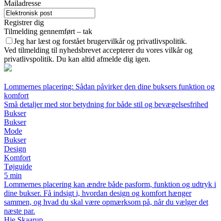
Mailadresse
Registrer dig
Tilmelding gennemført – tak
Jeg har læst og forstået brugervilkår og privatlivspolitik.
Ved tilmelding til nyhedsbrevet accepterer du vores vilkår og
privatlivspolitik. Du kan altid afmelde dig igen.
Lommernes placering: Sådan påvirker den dine buksers funktion og
komfort
Små detaljer med stor betydning for både stil og bevægelsesfrihed
Bukser
Bukser
Mode
Bukser
Design
Komfort
Tøjguide
5 min
Lommernes placering kan ændre både pasform, funktion og udtryk i
dine bukser. Få indsigt i, hvordan design og komfort hænger
sammen, og hvad du skal være opmærksom på, når du vælger det
næste par.
Hie Skaarup