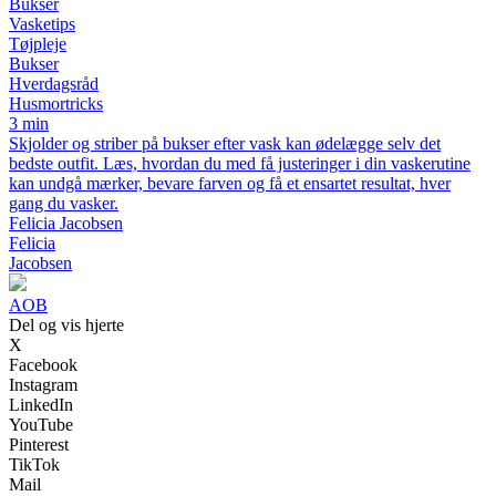
Bukser
Vasketips
Tøjpleje
Bukser
Hverdagsråd
Husmortricks
3 min
Skjolder og striber på bukser efter vask kan ødelægge selv det
bedste outfit. Læs, hvordan du med få justeringer i din vaskerutine
kan undgå mærker, bevare farven og få et ensartet resultat, hver
gang du vasker.
Felicia Jacobsen
Felicia
Jacobsen
AOB
Del og vis hjerte
X
Facebook
Instagram
LinkedIn
YouTube
Pinterest
TikTok
Mail