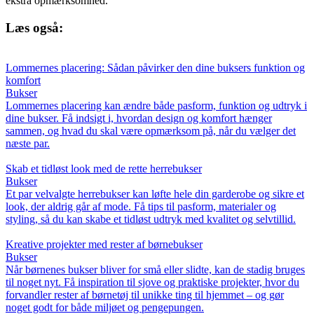
ekstra opmærksomhed.
Læs også:
Lommernes placering: Sådan påvirker den dine buksers funktion og
komfort
Bukser
Lommernes placering kan ændre både pasform, funktion og udtryk i
dine bukser. Få indsigt i, hvordan design og komfort hænger
sammen, og hvad du skal være opmærksom på, når du vælger det
næste par.
Skab et tidløst look med de rette herrebukser
Bukser
Et par velvalgte herrebukser kan løfte hele din garderobe og sikre et
look, der aldrig går af mode. Få tips til pasform, materialer og
styling, så du kan skabe et tidløst udtryk med kvalitet og selvtillid.
Kreative projekter med rester af børnebukser
Bukser
Når børnenes bukser bliver for små eller slidte, kan de stadig bruges
til noget nyt. Få inspiration til sjove og praktiske projekter, hvor du
forvandler rester af børnetøj til unikke ting til hjemmet – og gør
noget godt for både miljøet og pengepungen.