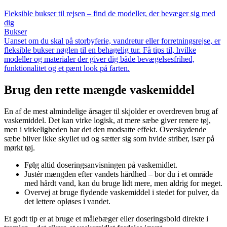
Fleksible bukser til rejsen – find de modeller, der bevæger sig med
dig
Bukser
Uanset om du skal på storbyferie, vandretur eller forretningsrejse, er
fleksible bukser nøglen til en behagelig tur. Få tips til, hvilke
modeller og materialer der giver dig både bevægelsesfrihed,
funktionalitet og et pænt look på farten.
Brug den rette mængde vaskemiddel
En af de mest almindelige årsager til skjolder er overdreven brug af
vaskemiddel. Det kan virke logisk, at mere sæbe giver renere tøj,
men i virkeligheden har det den modsatte effekt. Overskydende
sæbe bliver ikke skyllet ud og sætter sig som hvide striber, især på
mørkt tøj.
Følg altid doseringsanvisningen på vaskemidlet.
Justér mængden efter vandets hårdhed – bor du i et område
med hårdt vand, kan du bruge lidt mere, men aldrig for meget.
Overvej at bruge flydende vaskemiddel i stedet for pulver, da
det lettere opløses i vandet.
Et godt tip er at bruge et målebæger eller doseringsbold direkte i