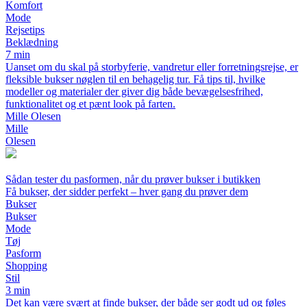
Komfort
Mode
Rejsetips
Beklædning
7 min
Uanset om du skal på storbyferie, vandretur eller forretningsrejse, er
fleksible bukser nøglen til en behagelig tur. Få tips til, hvilke
modeller og materialer der giver dig både bevægelsesfrihed,
funktionalitet og et pænt look på farten.
Mille Olesen
Mille
Olesen
Sådan tester du pasformen, når du prøver bukser i butikken
Få bukser, der sidder perfekt – hver gang du prøver dem
Bukser
Bukser
Mode
Tøj
Pasform
Shopping
Stil
3 min
Det kan være svært at finde bukser, der både ser godt ud og føles