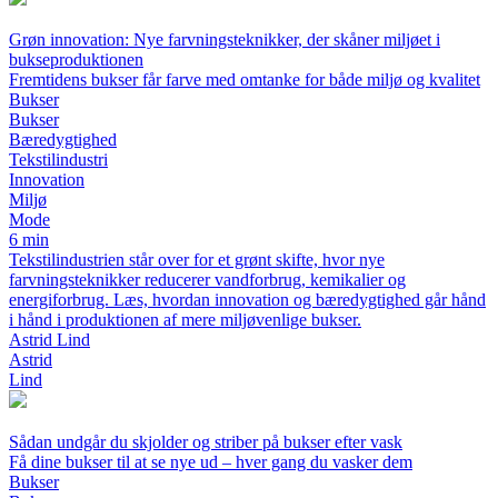
Grøn innovation: Nye farvningsteknikker, der skåner miljøet i
bukseproduktionen
Fremtidens bukser får farve med omtanke for både miljø og kvalitet
Bukser
Bukser
Bæredygtighed
Tekstilindustri
Innovation
Miljø
Mode
6 min
Tekstilindustrien står over for et grønt skifte, hvor nye
farvningsteknikker reducerer vandforbrug, kemikalier og
energiforbrug. Læs, hvordan innovation og bæredygtighed går hånd
i hånd i produktionen af mere miljøvenlige bukser.
Astrid Lind
Astrid
Lind
Sådan undgår du skjolder og striber på bukser efter vask
Få dine bukser til at se nye ud – hver gang du vasker dem
Bukser