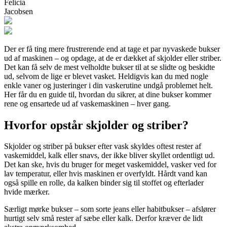
Felicia
Jacobsen
Der er få ting mere frustrerende end at tage et par nyvaskede bukser
ud af maskinen – og opdage, at de er dækket af skjolder eller striber.
Det kan få selv de mest velholdte bukser til at se slidte og beskidte
ud, selvom de lige er blevet vasket. Heldigvis kan du med nogle
enkle vaner og justeringer i din vaskerutine undgå problemet helt.
Her får du en guide til, hvordan du sikrer, at dine bukser kommer
rene og ensartede ud af vaskemaskinen – hver gang.
Hvorfor opstår skjolder og striber?
Skjolder og striber på bukser efter vask skyldes oftest rester af
vaskemiddel, kalk eller snavs, der ikke bliver skyllet ordentligt ud.
Det kan ske, hvis du bruger for meget vaskemiddel, vasker ved for
lav temperatur, eller hvis maskinen er overfyldt. Hårdt vand kan
også spille en rolle, da kalken binder sig til stoffet og efterlader
hvide mærker.
Særligt mørke bukser – som sorte jeans eller habitbukser – afslører
hurtigt selv små rester af sæbe eller kalk. Derfor kræver de lidt