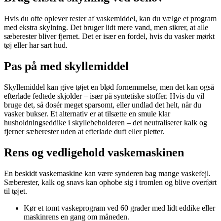
Hvis du ofte oplever rester af vaskemiddel, kan du vælge et program
med ekstra skylning. Det bruger lidt mere vand, men sikrer, at alle
sæberester bliver fjernet. Det er især en fordel, hvis du vasker mørkt
tøj eller har sart hud.
Pas på med skyllemiddel
Skyllemiddel kan give tøjet en blød fornemmelse, men det kan også
efterlade fedtede skjolder – især på syntetiske stoffer. Hvis du vil
bruge det, så dosér meget sparsomt, eller undlad det helt, når du
vasker bukser. Et alternativ er at tilsætte en smule klar
husholdningseddike i skyllebeholderen – det neutraliserer kalk og
fjerner sæberester uden at efterlade duft eller pletter.
Rens og vedligehold vaskemaskinen
En beskidt vaskemaskine kan være synderen bag mange vaskefejl.
Sæberester, kalk og snavs kan ophobe sig i tromlen og blive overført
til tøjet.
Kør et tomt vaskeprogram ved 60 grader med lidt eddike eller
maskinrens en gang om måneden.