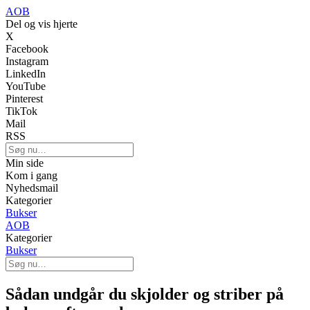
AOB
Del og vis hjerte
X
Facebook
Instagram
LinkedIn
YouTube
Pinterest
TikTok
Mail
RSS
Min side
Kom i gang
Nyhedsmail
Kategorier
Bukser
AOB
Kategorier
Bukser
Sådan undgår du skjolder og striber på