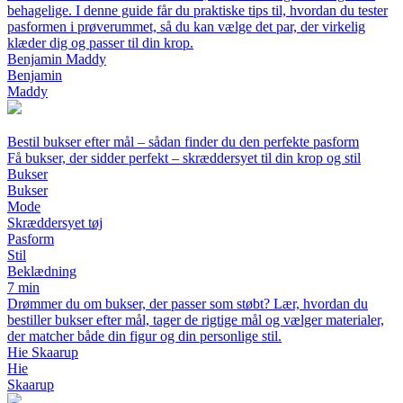
behagelige. I denne guide får du praktiske tips til, hvordan du tester
pasformen i prøverummet, så du kan vælge det par, der virkelig
klæder dig og passer til din krop.
Benjamin Maddy
Benjamin
Maddy
Bestil bukser efter mål – sådan finder du den perfekte pasform
Få bukser, der sidder perfekt – skræddersyet til din krop og stil
Bukser
Bukser
Mode
Skræddersyet tøj
Pasform
Stil
Beklædning
7 min
Drømmer du om bukser, der passer som støbt? Lær, hvordan du
bestiller bukser efter mål, tager de rigtige mål og vælger materialer,
der matcher både din figur og din personlige stil.
Hie Skaarup
Hie
Skaarup