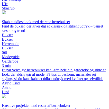
Hie
Skaarup
Skab et tidløst look med de rette herrebukser
Find de bukser, der giver dig et klassisk og stilrent udtryk – uanset
sæson og trend
Bukser
Bukser
Herremode
Bukser
Stil
Modeguide
Garderobe
3 min
Et par velvalgte herrebukser kan løfte hele din garderobe og sikre et
look, der aldrig går af mode. Få tips til pasform, materialer og
styling, så du kan skabe et tidløst udtryk med kvalitet og selvtillid.
Astrid Lind
Astrid
Lind
Kreative projekter med rester af børnebukser