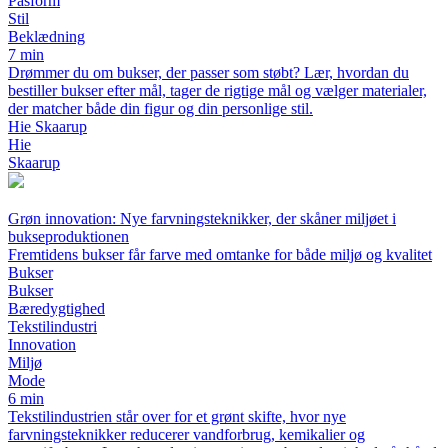
Pasform
Stil
Beklædning
7 min
Drømmer du om bukser, der passer som støbt? Lær, hvordan du
bestiller bukser efter mål, tager de rigtige mål og vælger materialer,
der matcher både din figur og din personlige stil.
Hie Skaarup
Hie
Skaarup
Grøn innovation: Nye farvningsteknikker, der skåner miljøet i
bukseproduktionen
Fremtidens bukser får farve med omtanke for både miljø og kvalitet
Bukser
Bukser
Bæredygtighed
Tekstilindustri
Innovation
Miljø
Mode
6 min
Tekstilindustrien står over for et grønt skifte, hvor nye
farvningsteknikker reducerer vandforbrug, kemikalier og