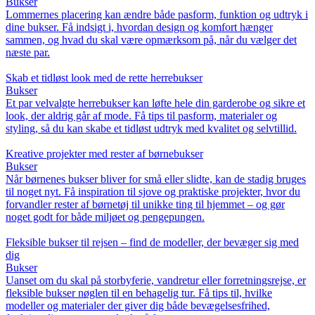
Bukser
Lommernes placering kan ændre både pasform, funktion og udtryk i
dine bukser. Få indsigt i, hvordan design og komfort hænger
sammen, og hvad du skal være opmærksom på, når du vælger det
næste par.
Skab et tidløst look med de rette herrebukser
Bukser
Et par velvalgte herrebukser kan løfte hele din garderobe og sikre et
look, der aldrig går af mode. Få tips til pasform, materialer og
styling, så du kan skabe et tidløst udtryk med kvalitet og selvtillid.
Kreative projekter med rester af børnebukser
Bukser
Når børnenes bukser bliver for små eller slidte, kan de stadig bruges
til noget nyt. Få inspiration til sjove og praktiske projekter, hvor du
forvandler rester af børnetøj til unikke ting til hjemmet – og gør
noget godt for både miljøet og pengepungen.
Fleksible bukser til rejsen – find de modeller, der bevæger sig med
dig
Bukser
Uanset om du skal på storbyferie, vandretur eller forretningsrejse, er
fleksible bukser nøglen til en behagelig tur. Få tips til, hvilke
modeller og materialer der giver dig både bevægelsesfrihed,