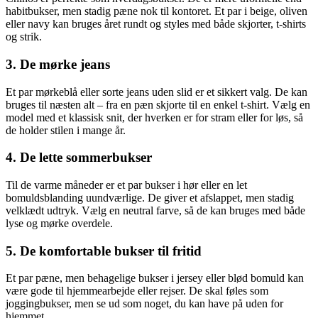
habitbukser, men stadig pæne nok til kontoret. Et par i beige, oliven
eller navy kan bruges året rundt og styles med både skjorter, t-shirts
og strik.
3. De mørke jeans
Et par mørkeblå eller sorte jeans uden slid er et sikkert valg. De kan
bruges til næsten alt – fra en pæn skjorte til en enkel t-shirt. Vælg en
model med et klassisk snit, der hverken er for stram eller for løs, så
de holder stilen i mange år.
4. De lette sommerbukser
Til de varme måneder er et par bukser i hør eller en let
bomuldsblanding uundværlige. De giver et afslappet, men stadig
velklædt udtryk. Vælg en neutral farve, så de kan bruges med både
lyse og mørke overdele.
5. De komfortable bukser til fritid
Et par pæne, men behagelige bukser i jersey eller blød bomuld kan
være gode til hjemmearbejde eller rejser. De skal føles som
joggingbukser, men se ud som noget, du kan have på uden for
hjemmet.