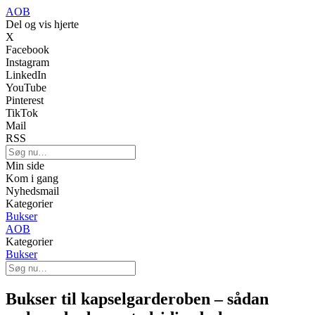
AOB
Del og vis hjerte
X
Facebook
Instagram
LinkedIn
YouTube
Pinterest
TikTok
Mail
RSS
Min side
Kom i gang
Nyhedsmail
Kategorier
Bukser
AOB
Kategorier
Bukser
Bukser til kapselgarderoben – sådan