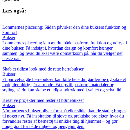
Læs også:
Lommernes placering: Sådan påvirker den dine buksers funktion og
komfort
Bukser
Lommernes placering kan ændre både pasform, funktion og udtryk i
dine bukser. Få indsigt i, hvordan design og komfort hænger
sammen, og hvad du skal være opmærksom på, når du vælger det
næste par.
Skab et tidløst look med de rette herrebukser
Bukser
Et par velvalgte herrebukser kan løfte hele din garderobe og sikre et
look, der aldrig går af mode. Få tips til pasform, materialer og
styling, så du kan skabe et tidløst udtryk med kvalitet og selvtillid.
Kreative projekter med rester af børnebukser
Bukser
Når børnenes bukser bliver for små eller slidte, kan de stadig bruges
til noget nyt. Få inspiration til sjove og praktiske projekter, hvor du
forvandler rester af børnetøj til unikke ting til hjemmet – og gør
noget godt for både miljøet og pengepungen.