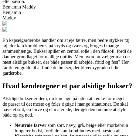
efter sæson.
Benjamin Maddy
Benjamin
Maddy
En kapselgarderobe handler om at eje færre, men bedre stykker tøj –
tøj, der kan kombineres på kryds og tværs og bruges i mange
sammenhænge. Bukser spiller en central rolle i den filosofi, fordi de
danner grundlaget for utallige outfits. Men hvordan vælger man de
mest alsidige bukser, der både passer til arbejde, fritid og fest? Her
får du en guide til at finde de bukser, der bliver rygraden i din
garderobe.
Hvad kendetegner et par alsidige bukser?
Alsidige bukser er dem, du kan tage på uden at tænke for meget –
de passer til det meste og føles rigtige i mange situationer. De skal
have et snit, en farve og et materiale, der gør dem nemme at style
både op og ned.
Neutrale farver
som sort, navy, grå, beige eller mørkebrun
fungerer bedst, fordi de kan kombineres med næsten alt.