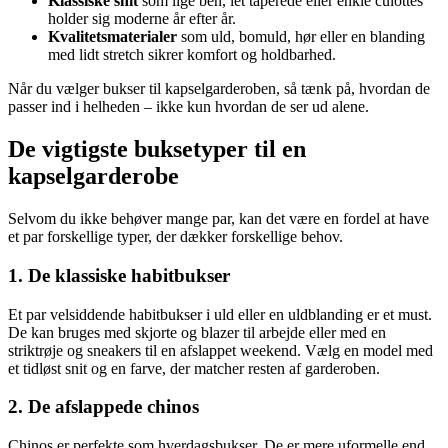
Klassiske snit
som lige ben, let taperede eller enkle culottes
holder sig moderne år efter år.
Kvalitetsmaterialer
som uld, bomuld, hør eller en blanding
med lidt stretch sikrer komfort og holdbarhed.
Når du vælger bukser til kapselgarderoben, så tænk på, hvordan de
passer ind i helheden – ikke kun hvordan de ser ud alene.
De vigtigste buksetyper til en
kapselgarderobe
Selvom du ikke behøver mange par, kan det være en fordel at have
et par forskellige typer, der dækker forskellige behov.
1. De klassiske habitbukser
Et par velsiddende habitbukser i uld eller en uldblanding er et must.
De kan bruges med skjorte og blazer til arbejde eller med en
striktrøje og sneakers til en afslappet weekend. Vælg en model med
et tidløst snit og en farve, der matcher resten af garderoben.
2. De afslappede chinos
Chinos er perfekte som hverdagsbukser. De er mere uformelle end