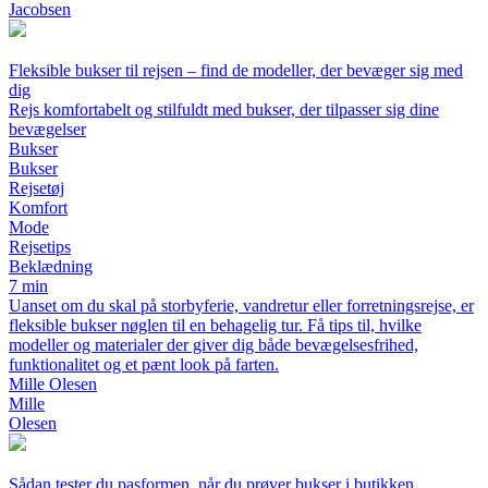
Jacobsen
Fleksible bukser til rejsen – find de modeller, der bevæger sig med
dig
Rejs komfortabelt og stilfuldt med bukser, der tilpasser sig dine
bevægelser
Bukser
Bukser
Rejsetøj
Komfort
Mode
Rejsetips
Beklædning
7 min
Uanset om du skal på storbyferie, vandretur eller forretningsrejse, er
fleksible bukser nøglen til en behagelig tur. Få tips til, hvilke
modeller og materialer der giver dig både bevægelsesfrihed,
funktionalitet og et pænt look på farten.
Mille Olesen
Mille
Olesen
Sådan tester du pasformen, når du prøver bukser i butikken