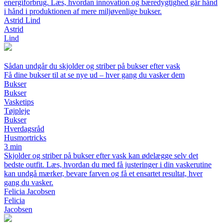
energiforbrug. Læs, hvordan innovation og bæredygtighed går hånd
i hånd i produktionen af mere miljøvenlige bukser.
Astrid Lind
Astrid
Lind
Sådan undgår du skjolder og striber på bukser efter vask
Få dine bukser til at se nye ud – hver gang du vasker dem
Bukser
Bukser
Vasketips
Tøjpleje
Bukser
Hverdagsråd
Husmortricks
3 min
Skjolder og striber på bukser efter vask kan ødelægge selv det
bedste outfit. Læs, hvordan du med få justeringer i din vaskerutine
kan undgå mærker, bevare farven og få et ensartet resultat, hver
gang du vasker.
Felicia Jacobsen
Felicia
Jacobsen