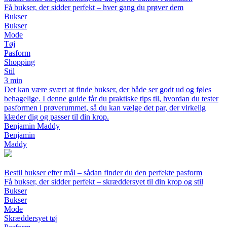
Få bukser, der sidder perfekt – hver gang du prøver dem
Bukser
Bukser
Mode
Tøj
Pasform
Shopping
Stil
3 min
Det kan være svært at finde bukser, der både ser godt ud og føles
behagelige. I denne guide får du praktiske tips til, hvordan du tester
pasformen i prøverummet, så du kan vælge det par, der virkelig
klæder dig og passer til din krop.
Benjamin Maddy
Benjamin
Maddy
Bestil bukser efter mål – sådan finder du den perfekte pasform
Få bukser, der sidder perfekt – skræddersyet til din krop og stil
Bukser
Bukser
Mode
Skræddersyet tøj