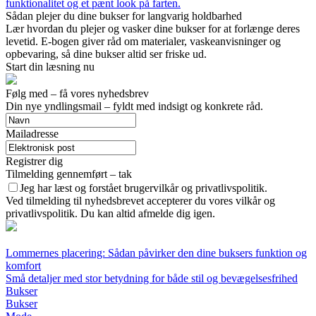
funktionalitet og et pænt look på farten.
Sådan plejer du dine bukser for langvarig holdbarhed
Lær hvordan du plejer og vasker dine bukser for at forlænge deres
levetid. E-bogen giver råd om materialer, vaskeanvisninger og
opbevaring, så dine bukser altid ser friske ud.
Start din læsning nu
Følg med – få vores nyhedsbrev
Din nye yndlingsmail – fyldt med indsigt og konkrete råd.
Mailadresse
Registrer dig
Tilmelding gennemført – tak
Jeg har læst og forstået brugervilkår og privatlivspolitik.
Ved tilmelding til nyhedsbrevet accepterer du vores vilkår og
privatlivspolitik. Du kan altid afmelde dig igen.
Lommernes placering: Sådan påvirker den dine buksers funktion og
komfort
Små detaljer med stor betydning for både stil og bevægelsesfrihed
Bukser
Bukser