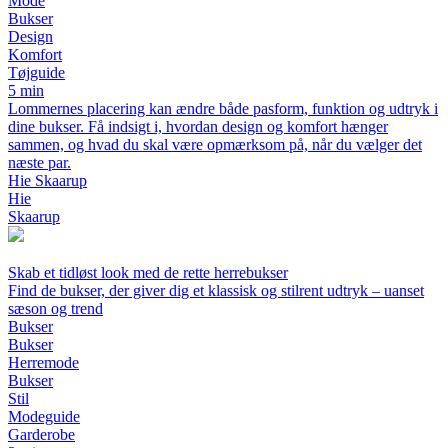
Mode
Bukser
Design
Komfort
Tøjguide
5 min
Lommernes placering kan ændre både pasform, funktion og udtryk i
dine bukser. Få indsigt i, hvordan design og komfort hænger
sammen, og hvad du skal være opmærksom på, når du vælger det
næste par.
Hie Skaarup
Hie
Skaarup
Skab et tidløst look med de rette herrebukser
Find de bukser, der giver dig et klassisk og stilrent udtryk – uanset
sæson og trend
Bukser
Bukser
Herremode
Bukser
Stil
Modeguide
Garderobe