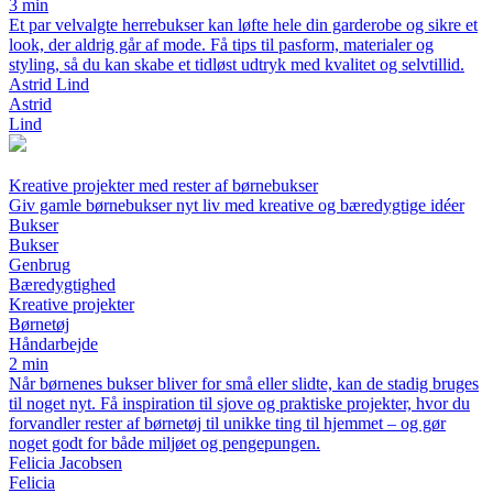
3 min
Et par velvalgte herrebukser kan løfte hele din garderobe og sikre et
look, der aldrig går af mode. Få tips til pasform, materialer og
styling, så du kan skabe et tidløst udtryk med kvalitet og selvtillid.
Astrid Lind
Astrid
Lind
Kreative projekter med rester af børnebukser
Giv gamle børnebukser nyt liv med kreative og bæredygtige idéer
Bukser
Bukser
Genbrug
Bæredygtighed
Kreative projekter
Børnetøj
Håndarbejde
2 min
Når børnenes bukser bliver for små eller slidte, kan de stadig bruges
til noget nyt. Få inspiration til sjove og praktiske projekter, hvor du
forvandler rester af børnetøj til unikke ting til hjemmet – og gør
noget godt for både miljøet og pengepungen.
Felicia Jacobsen
Felicia