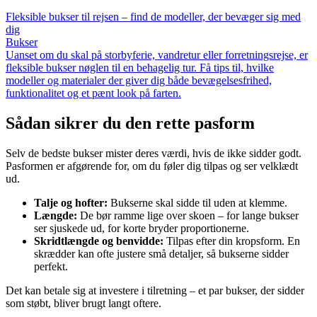
Fleksible bukser til rejsen – find de modeller, der bevæger sig med
dig
Bukser
Uanset om du skal på storbyferie, vandretur eller forretningsrejse, er
fleksible bukser nøglen til en behagelig tur. Få tips til, hvilke
modeller og materialer der giver dig både bevægelsesfrihed,
funktionalitet og et pænt look på farten.
Sådan sikrer du den rette pasform
Selv de bedste bukser mister deres værdi, hvis de ikke sidder godt.
Pasformen er afgørende for, om du føler dig tilpas og ser velklædt
ud.
Talje og hofter:
Bukserne skal sidde til uden at klemme.
Længde:
De bør ramme lige over skoen – for lange bukser
ser sjuskede ud, for korte bryder proportionerne.
Skridtlængde og benvidde:
Tilpas efter din kropsform. En
skrædder kan ofte justere små detaljer, så bukserne sidder
perfekt.
Det kan betale sig at investere i tilretning – et par bukser, der sidder
som støbt, bliver brugt langt oftere.